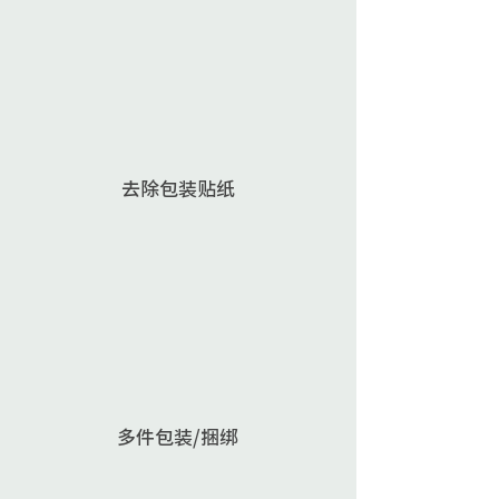
賦予產品條碼
去除包装贴纸
去除包裝貼紙
多件包装/捆绑